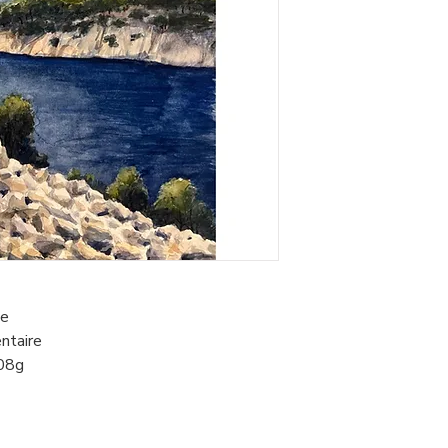
le
ntaire
308g